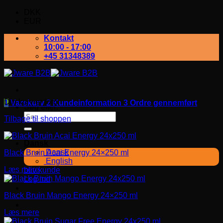
DKK
EUR
Kontakt
10:00 - 17:00
+45 31348389
Din kurv er tom.
1
Varekurv
2
Kundeinformation
3
Ordre gennemført
Søg efter:
Tilbage til shoppen
Dansk
Dansk
Black Bruin Acai Energy 24×250 ml
English
Læs mere
bliv kunde
Log ind
Black Bruin Mango Energy 24×250 ml
Læs mere