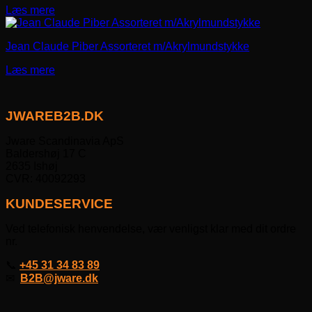
Læs mere
Jean Claude Piber Assorteret m/Akrylmundstykke
Læs mere
JWAREB2B.DK
Jware Scandinavia ApS
Baldershøj 17 C
2635 Ishøj
CVR: 40092293
KUNDESERVICE
Ved telefonisk henvendelse, vær venligst klar med dit ordre
nr.
📞
+45 31 34 83 89
✉
B2B@jware.dk