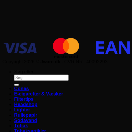
Copyright 2026 ©
Jware.dk
- CVR NR.: 40092293
Søg efter:
Cones
E-cigaretter & Væsker
Filtertips
Headshop
Lighter
Rullepapir
Sodavand
Tobak
Tobaksartikler