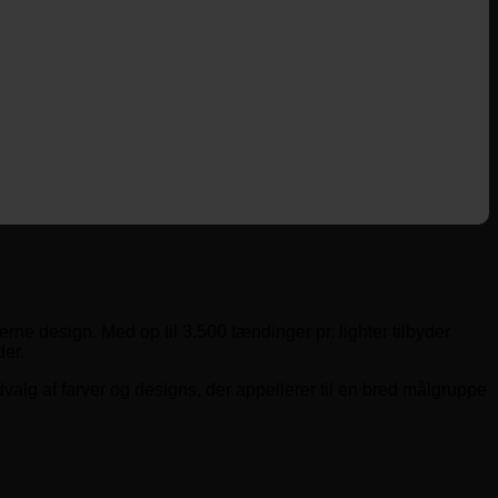
rne design. Med op til 3.500 tændinger pr. lighter tilbyder
der.
dvalg af farver og designs, der appellerer til en bred målgruppe