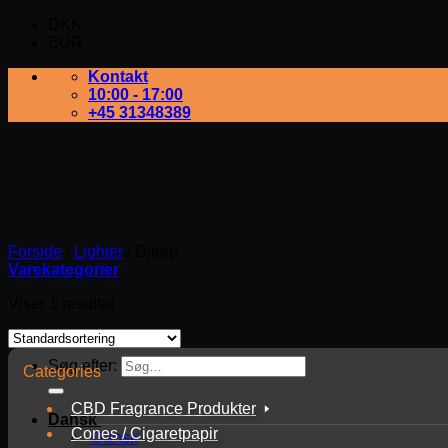
DKK
EUR
Kontakt
10:00 - 17:00
+45 31348389
Forside
/
Lighter
/
Djeep
Varekategorier
Viser 1 resultat
Søg efter:
Categories
CBD Fragrance Produkter
Dansk
Cones / Cigaretpapir
Dansk