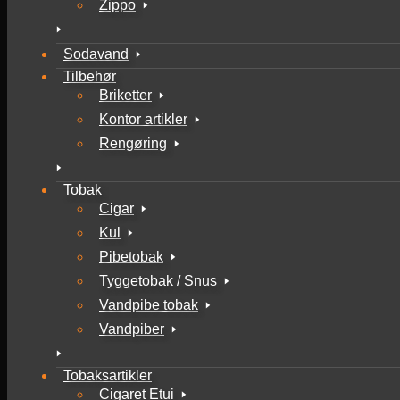
Zippo
Sodavand
Tilbehør
Briketter
Kontor artikler
Rengøring
Tobak
Cigar
Kul
Pibetobak
Tyggetobak / Snus
Vandpibe tobak
Vandpiber
Tobaksartikler
Cigaret Etui