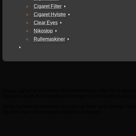
Cigaret Filter
Cigaret Hylstre
Clear Eyes
Nikostop
Rullemaskiner
Djeep Lighter – Kvalitet og Driftssikker
Djeep Lighter er et anerkendt kvalitetsbrand inden for engangsl
Djeep en af de mest holdbare løsninger på markedet, hvilket gør
Djeep lightere produceres i Europa og lever op til strenge sikk
og sikrer høj omsætningshastighed i butikken.