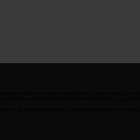
hed til Dit Sortiment
ightere, kendt for sin høje driftssikkerhed, lange levetid og mode
 produktet særligt attraktivt for både detailhandlere og slutkun
erheds- og kvalitetsstandarder. Sortimentet inkluderer et bredt u