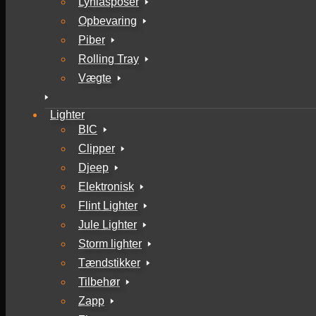
Lynlåsposer
Opbevaring
Piber
Rolling Tray
Vægte
Lighter
BIC
Clipper
Djeep
Elektronisk
Flint Lighter
Jule Lighter
Storm lighter
Tændstikker
Tilbehør
Zapp