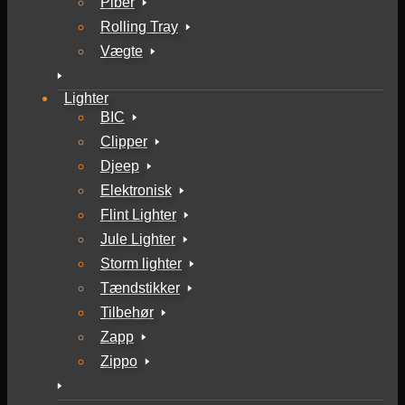
Piber
Rolling Tray
Vægte
Lighter
BIC
Clipper
Djeep
Elektronisk
Flint Lighter
Jule Lighter
Storm lighter
Tændstikker
Tilbehør
Zapp
Zippo