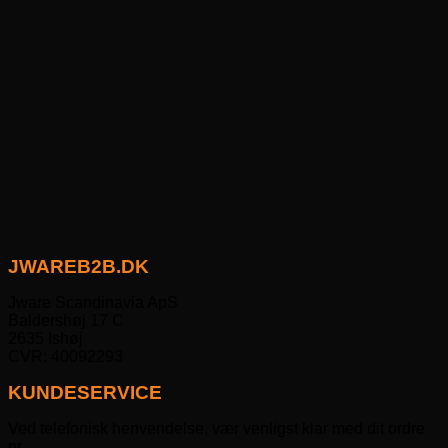
JWAREB2B.DK
Jware Scandinavia ApS
Baldershøj 17 C
2635 Ishøj
CVR: 40092293
KUNDESERVICE
Ved telefonisk henvendelse, vær venligst klar med dit ordre
nr.