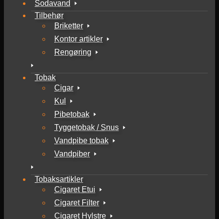
Sodavand
Tilbehør
Briketter
Kontor artikler
Rengøring
Tobak
Cigar
Kul
Pibetobak
Tyggetobak / Snus
Vandpibe tobak
Vandpiber
Tobaksartikler
Cigaret Etui
Cigaret Filter
Cigaret Hylstre