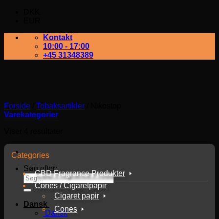
DKK
EUR
Kontakt
10:00 - 17:00
+45 31348389
Forside
/
Tobaksartikler
/
Nikostop
Varekategorier
Viser 4 resultater
Categories
Søg efter:
CBD Fragrance Produkter
Cones / Cigaretpapir
Cigaret papir
Dansk
Cones
Dansk