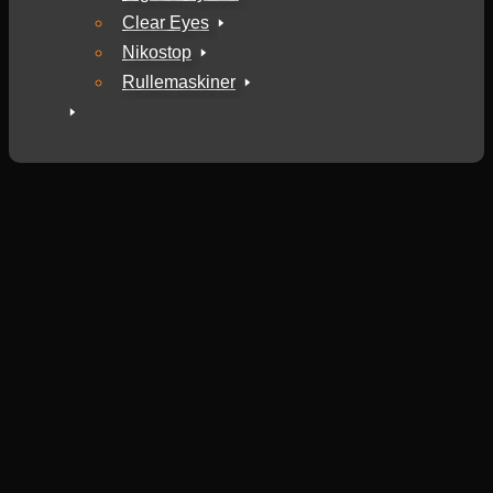
Clear Eyes
Nikostop
Rullemaskiner