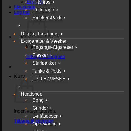
English
Filtertips
bliv kunde
Rullepapir
Log ind
SmokersPack
Display Løsninger
E-cigaretter & Væsker
Ingen varer i kurven.
Engangs-Cigaretter
Flasker
Tilbage til shoppen
Startpakker
Tanke & Pods
Kurv
TPD E-VÆSKE
Headshop
Bong
Grinder
Ingen varer i kurven.
Lynlåsposer
Tilbage til shoppen
Opbevaring