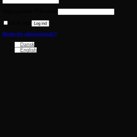
Adgangskode
*
Påkrævet
Husk mig
Log ind
Mistet din adgangskode?
Dansk
English