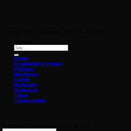
Copyright 2026 ©
Jware.dk
- CVR NR.: 40092293
Søg efter:
Cones
E-cigaretter & Væsker
Filtertips
Headshop
Lighter
Rullepapir
Sodavand
Tobak
Tobaksartikler
Log ind
Brugernavn eller e-mailadresse
*
Påkrævet