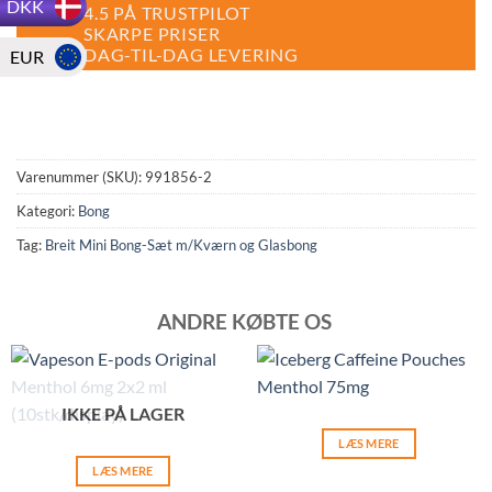
DKK
4.5 PÅ TRUSTPILOT
SKARPE PRISER
DAG-TIL-DAG LEVERING
EUR
Varenummer (SKU):
991856-2
Kategori:
Bong
Tag:
Breit Mini Bong-Sæt m/Kværn og Glasbong
ANDRE KØBTE OS
IKKE PÅ LAGER
LÆS MERE
LÆS MERE