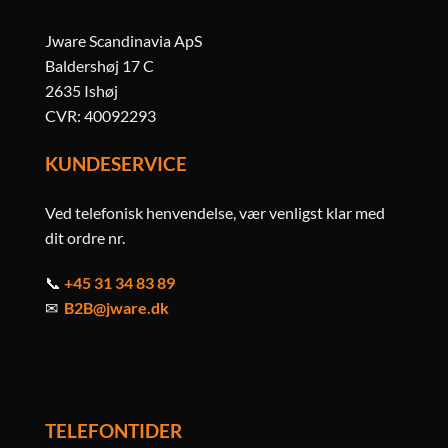
Jware Scandinavia ApS
Baldershøj 17 C
2635 Ishøj
CVR: 40092293
KUNDESERVICE
Ved telefonisk henvendelse, vær venligst klar med
dit ordre nr.
📞
+45 31 34 83 89
✉
B2B@jware.dk
TELEFONTIDER