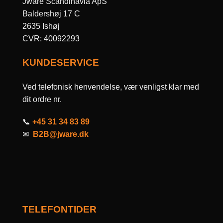
Jware Scandinavia ApS
Baldershøj 17 C
2635 Ishøj
CVR: 40092293
KUNDESERVICE
Ved telefonisk henvendelse, vær venligst klar med
dit ordre nr.
📞
+45 31 34 83 89
✉
B2B@jware.dk
TELEFONTIDER