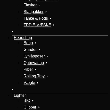
Flasker
Startpakker
Tanke & Pods
TPD E-VÆSKE
Headshop
Bong
Grinder
Lynlåsposer
Opbevaring
Piber
Rolling Tray
Vægte
Lighter
BIC
Clipper