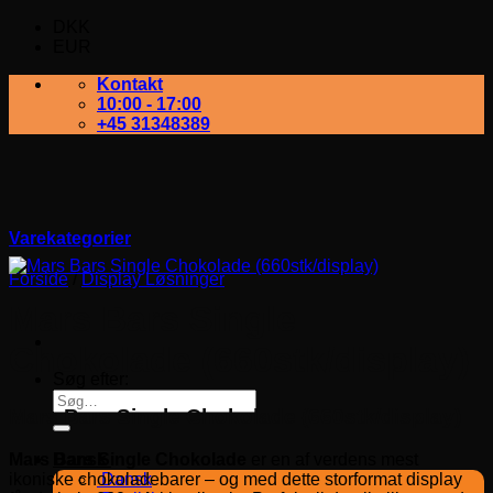
DKK
EUR
Kontakt
10:00 - 17:00
+45 31348389
Varekategorier
Forside
/
Display Løsninger
Mars Bars Single
Chokolade (660stk/display)
Søg efter:
Mars Bars Single Chokolade (660stk/display)
Mars Bars Single Chokolade
er en af verdens mest
Dansk
ikoniske chokoladebarer – og med dette storformat display
Dansk