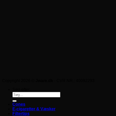
Copyright 2026 ©
Jware.dk
- CVR NR.: 40092293
Søg efter:
Cones
E-cigaretter & Væsker
Filtertips