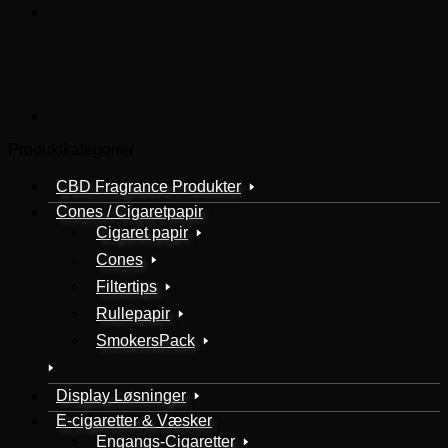
Produktkategorier
CBD Fragrance Produkter
Cones / Cigaretpapir
Cigaret papir
Cones
Filtertips
Rullepapir
SmokersPack
Display Løsninger
E-cigaretter & Væsker
Engangs-Cigaretter