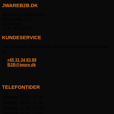
JWAREB2B.DK
Jware Scandinavia ApS
Baldershøj 17 C
2635 Ishøj
CVR: 40092293
KUNDESERVICE
Ved telefonisk henvendelse, vær venligst klar med dit ordre
nr.
📞
+45 31 34 83 89
✉
B2B@jware.dk
TELEFONTIDER
Mandag:
10.00 - 17.00
Tirsdag:
10.00 - 17.00
Onsdag:
10.00 - 17.00
Torsdag:
10.00 - 17.00