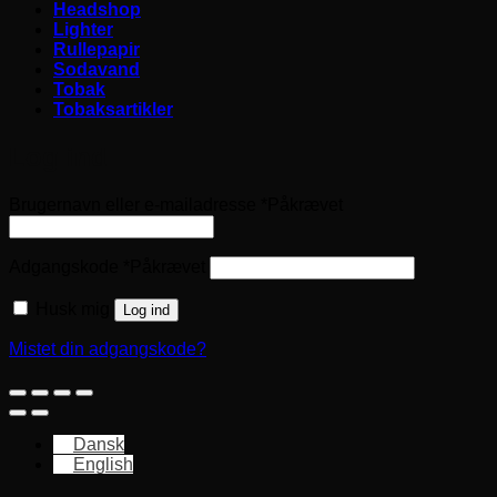
Headshop
Lighter
Rullepapir
Sodavand
Tobak
Tobaksartikler
Log ind
Brugernavn eller e-mailadresse
*
Påkrævet
Adgangskode
*
Påkrævet
Husk mig
Log ind
Mistet din adgangskode?
Dansk
English