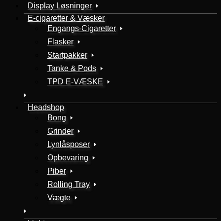
Display Løsninger
E-cigaretter & Væsker
Engangs-Cigaretter
Flasker
Startpakker
Tanke & Pods
TPD E-VÆSKE
Headshop
Bong
Grinder
Lynlåsposer
Opbevaring
Piber
Rolling Tray
Vægte