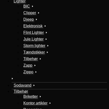
Lighter
BIC
Clipper
Djeep
Elektronisk
Flint Lighter
Jule Lighter
Storm lighter
Tændstikker
Tilbehør
Zapp
Zippo
Sodavand
Tilbehør
Briketter
Kontor artikler