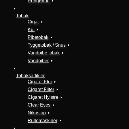
Rengøring
Tobak
Cigar
Kul
Pibetobak
Tyggetobak / Snus
Vandpibe tobak
Vandpiber
Tobaksartikler
Cigaret Etui
Cigaret Filter
Cigaret Hylstre
Clear Eyes
Nikostop
Rullemaskiner