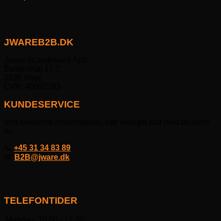
JWAREB2B.DK
Jware Scandinavia ApS
Baldershøj 17 C
2635 Ishøj
CVR: 40092293
KUNDESERVICE
Ved telefonisk henvendelse, vær venligst klar med dit ordre
nr.
📞
+45 31 34 83 89
✉
B2B@jware.dk
TELEFONTIDER
Mandag:
10.00 - 17.00