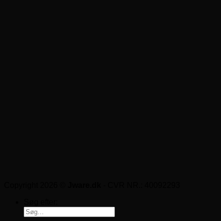
Copyright 2026 ©
Jware.dk
- CVR NR.: 40092293
Søg efter: