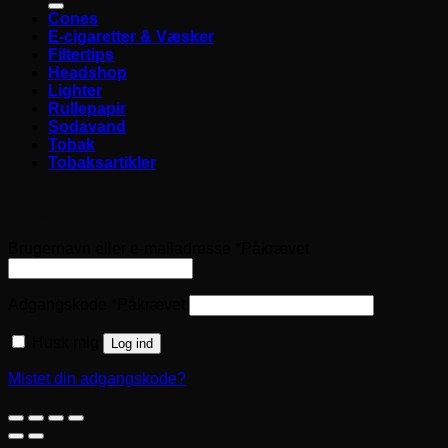
Cones
E-cigaretter & Væsker
Filtertips
Headshop
Lighter
Rullepapir
Sodavand
Tobak
Tobaksartikler
Log ind
Brugernavn eller e-mailadresse
*
Påkrævet
Adgangskode
*
Påkrævet
Husk mig
Log ind
Mistet din adgangskode?