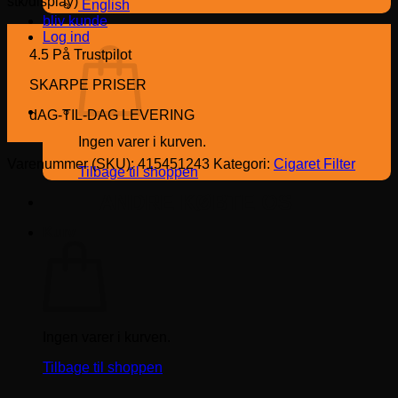
stk/display)
English
bliv kunde
Log ind
4.5 På Trustpilot
SKARPE PRISER
dAG-TIL-DAG LEVERING
Ingen varer i kurven.
Varenummer (SKU):
415451243
Kategori:
Cigaret Filter
Tilbage til shoppen
ANDRE KØBTE OS
Kurv
Ingen varer i kurven.
Tilbage til shoppen