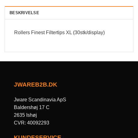
BESKRIVELSE
Rollers Finest Filtertips XL (30stk/display)
JWAREB2B.DK
Jware Scandinavia ApS
Baldershøj 17 C
2635 Ishøj
CVR: 40092293
KUNDESERVICE