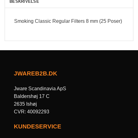
BESKRIVELSE
Smoking Classic Regular Filters 8 mm (25 Poser)
JWAREB2B.DK
Jware Scandinavia ApS
Baldershøj 17 C
2635 Ishøj
CVR: 40092293
KUNDESERVICE