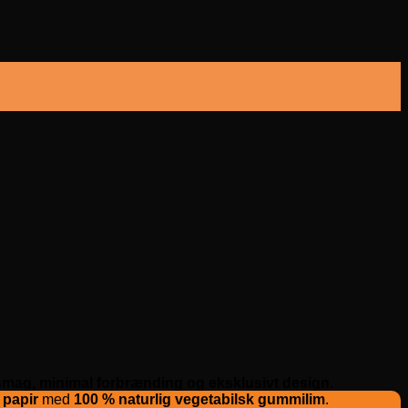
smag, minimal forbrænding og eksklusivt design
.
 papir
med
100 % naturlig vegetabilsk gummilim
.