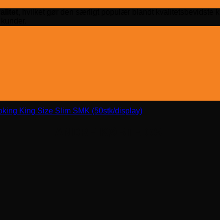
alitet
, hvilket gør den særligt populær blandt kvalitetsbevidste k
 kunder.
king King Size Slim SMK (50stk/display)
ANDRE KØBTE OS