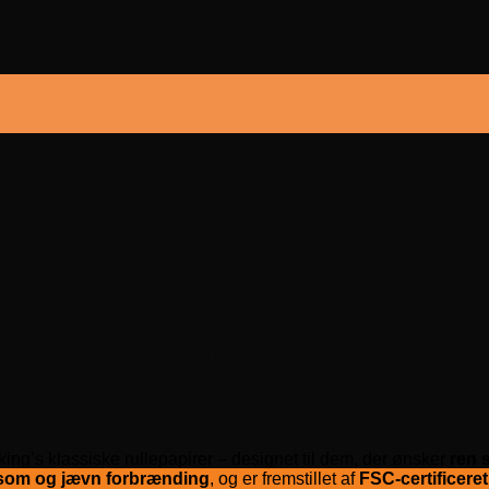
(50stk/display)
ing’s klassiske rullepapirer – designet til dem, der ønsker
ren 
som og jævn forbrænding
, og er fremstillet af
FSC-certificeret