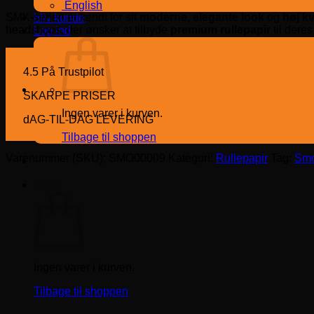
English
SMK-serien er kendt for sit
moderne, elegante look
og
høj kv
bliv kunde
headshops, der ønsker at tilbyde
premium rullepapir
til deres
Log ind
4.5 På Trustpilot
SKARPE PRISER
Ingen varer i kurven.
dAG-TIL-DAG LEVERING
Tilbage til shoppen
Varenummer (SKU):
SMO00009
Kategori:
Rullepapir
Tag:
Smo
Kurv
Ingen varer i kurven.
Tilbage til shoppen