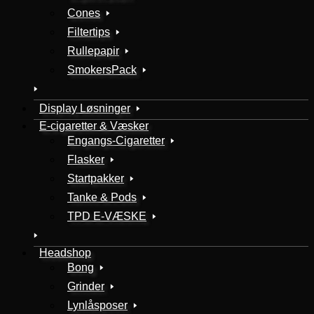
Cones
Filtertips
Rullepapir
SmokersPack
Display Løsninger
E-cigaretter & Væsker
Engangs-Cigaretter
Flasker
Startpakker
Tanke & Pods
TPD E-VÆSKE
Headshop
Bong
Grinder
Lynlåsposer