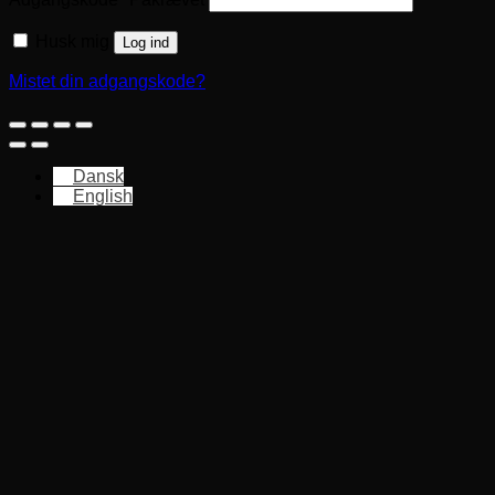
Husk mig
Log ind
Mistet din adgangskode?
Dansk
English