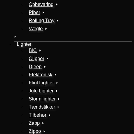
Opbevaring
Piber
Rolling Tray
Vægte
Lighter
BIC
Clipper
Djeep
Elektronisk
Flint Lighter
Jule Lighter
Storm lighter
Tændstikker
Tilbehør
Zapp
Zippo