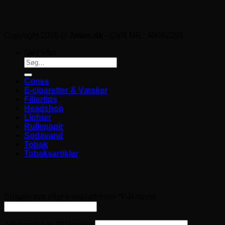
Copyright 2026 ©
Jware.dk
- CVR NR.: 40092293
Søg efter:
Cones
E-cigaretter & Væsker
Filtertips
Headshop
Lighter
Rullepapir
Sodavand
Tobak
Tobaksartikler
Log ind
Brugernavn eller e-mailadresse
*
Påkrævet
Adgangskode
*
Påkrævet