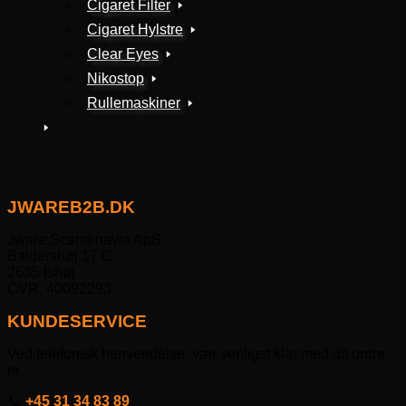
Cigaret Filter
Cigaret Hylstre
Clear Eyes
Nikostop
Rullemaskiner
JWAREB2B.DK
Jware Scandinavia ApS
Baldershøj 17 C
2635 Ishøj
CVR: 40092293
KUNDESERVICE
Ved telefonisk henvendelse, vær venligst klar med dit ordre
nr.
📞
+45 31 34 83 89