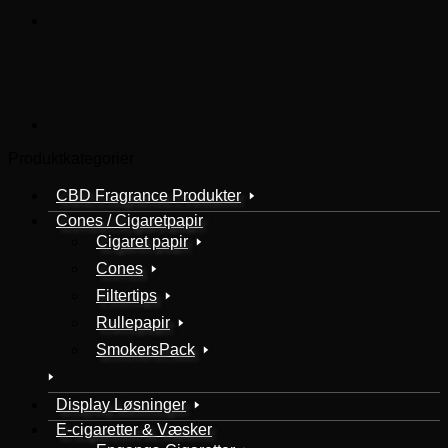
Produktkategorier
CBD Fragrance Produkter
Cones / Cigaretpapir
Cigaret papir
Cones
Filtertips
Rullepapir
SmokersPack
Display Løsninger
E-cigaretter & Væsker