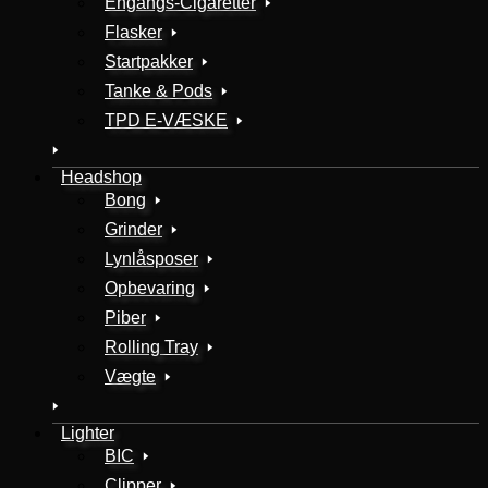
Engangs-Cigaretter
Flasker
Startpakker
Tanke & Pods
TPD E-VÆSKE
Headshop
Bong
Grinder
Lynlåsposer
Opbevaring
Piber
Rolling Tray
Vægte
Lighter
BIC
Clipper