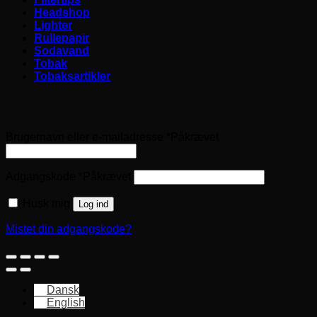
Headshop
Lighter
Rullepapir
Sodavand
Tobak
Tobaksartikler
Log ind
Brugernavn eller e-mailadresse
*
Påkrævet
Adgangskode
*
Påkrævet
Husk mig
Log ind
Mistet din adgangskode?
Dansk
English