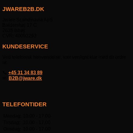
JWAREB2B.DK
Jware Scandinavia ApS
Baldershøj 17 C
2635 Ishøj
CVR: 40092293
KUNDESERVICE
Ved telefonisk henvendelse, vær venligst klar med dit ordre
nr.
📞
+45 31 34 83 89
✉
B2B@jware.dk
TELEFONTIDER
Mandag:
10.00 - 17.00
Tirsdag:
10.00 - 17.00
Onsdag:
10.00 - 17.00