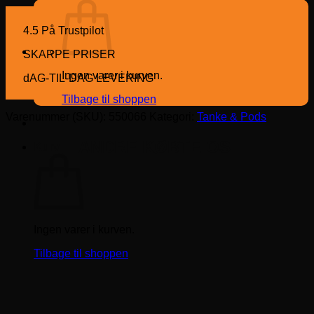
4.5 På Trustpilot
SKARPE PRISER
Ingen varer i kurven.
dAG-TIL-DAG LEVERING
Tilbage til shoppen
Varenummer (SKU):
550066
Kategori:
Tanke & Pods
ANDRE KØBTE OS
Kurv
Ingen varer i kurven.
Tilbage til shoppen