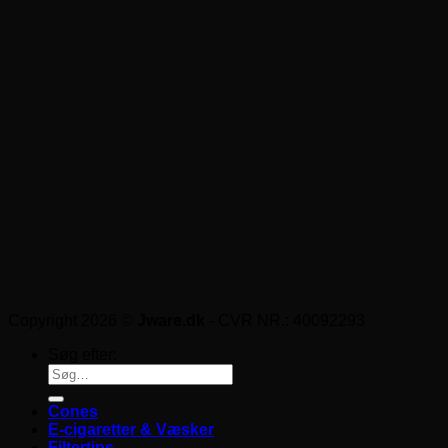
Copyright 2026 ©
Jware.dk
- CVR NR.: 40092293
Søg efter:
Cones
E-cigaretter & Væsker
Filtertips