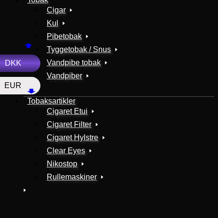
Cigar
Kul
Pibetobak
Tyggetobak / Snus
Vandpibe tobak
DKK
Vandpiber
EUR
Tobaksartikler
Cigaret Etui
Cigaret Filter
Cigaret Hylstre
Clear Eyes
Nikostop
Rullemaskiner