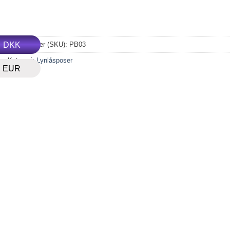
DKK
Varenummer (SKU):
PB03
Kategori:
Lynlåsposer
EUR