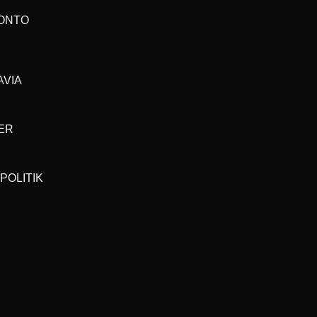
ONTO
AVIA
ER
POLITIK