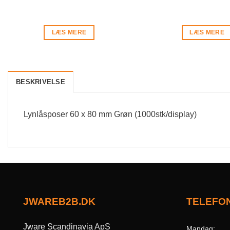
LÆS MERE
LÆS MERE
BESKRIVELSE
Lynlåsposer 60 x 80 mm Grøn (1000stk/display)
JWAREB2B.DK
TELEFO
Jware Scandinavia ApS
Mandag: