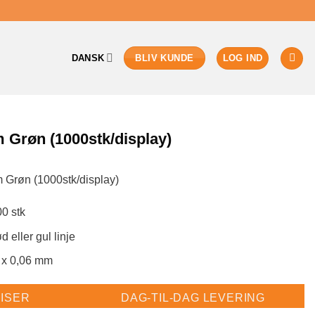
DANSK
LOG IND
BLIV KUNDE
 Grøn (1000stk/display)
 Grøn (1000stk/display)
0 stk
d eller gul linje
 x 0,06 mm
ISER
DAG-TIL-DAG LEVERING