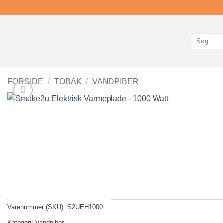
Søg
efter:
FORSIDE
/
TOBAK
/
VANDPIBER
Varenummer (SKU):
S2UEH1000
Kategori:
Vandpiber