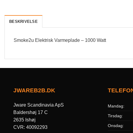
BESKRIVELSE
Smoke2u Elektrisk Varmeplade – 1000 Watt
JWAREB2B.DK
TELEFO
Jware Scandinavia ApS
Mandag:
Baldershøj 17 C
Tirsdag:
2635 Ishøj
Onsdag:
CVR: 40092293