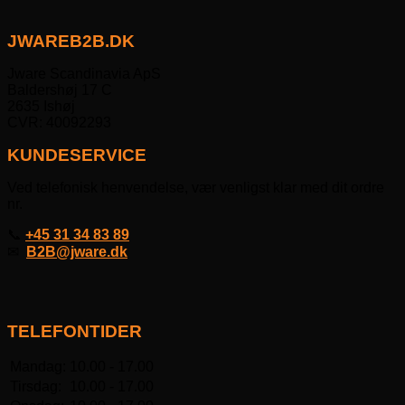
JWAREB2B.DK
Jware Scandinavia ApS
Baldershøj 17 C
2635 Ishøj
CVR: 40092293
KUNDESERVICE
Ved telefonisk henvendelse, vær venligst klar med dit ordre
nr.
📞
+45 31 34 83 89
✉
B2B@jware.dk
TELEFONTIDER
Mandag:
10.00 - 17.00
Tirsdag:
10.00 - 17.00