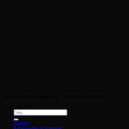
Copyright 2026 ©
Jware.dk
- CVR NR.: 40092293
Søg efter:
Cones
E-cigaretter & Væsker