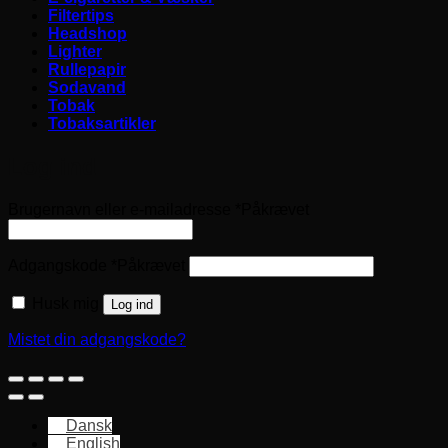
Filtertips
Headshop
Lighter
Rullepapir
Sodavand
Tobak
Tobaksartikler
Log ind
Brugernavn eller e-mailadresse
*
Påkrævet
Adgangskode
*
Påkrævet
Husk mig
Log ind
Mistet din adgangskode?
Dansk
English