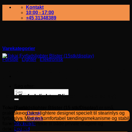
Kontakt
10:00 - 17:00
+45 31348389
Varekategorier
Forside
/
Lighter
/
Elektronisk
Tokai Fyrfadslighter Blister
(15stk/display)
Søg efter:
Tokai Fyrfadslighter Blister (15stk/display)
Tokai Fyrfadslighter Blister (15 stk/Display)
er små,
Dansk
praktiske og sikre lightere designet specielt til stearinlys og
Dansk
fyrfadslys. Med en komfortabel tændingsmekanisme og stabil
English
flamme er de perfekte til både private brugere og
bliv kunde
detailhandel.
Log ind