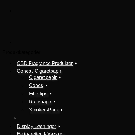
Produktkategorier
CBD Fragrance Produkter
Cones / Cigaretpapir
Cigaret papir
Cones
Filtertips
Rullepapir
SmokersPack
Display Løsninger
E-cigaretter & Væsker