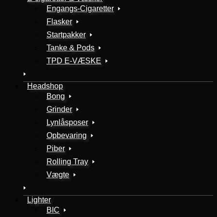
Engangs-Cigaretter
Flasker
Startpakker
Tanke & Pods
TPD E-VÆSKE
Headshop
Bong
Grinder
Lynlåsposer
Opbevaring
Piber
Rolling Tray
Vægte
Lighter
BIC