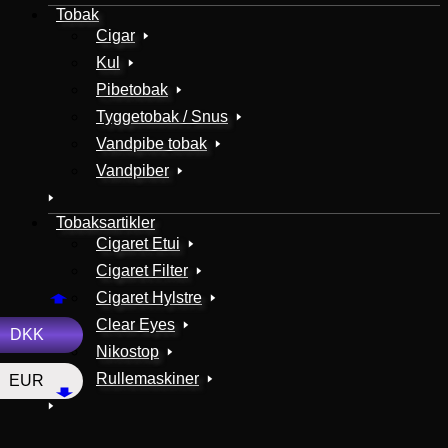
Tobak
Cigar
Kul
Pibetobak
Tyggetobak / Snus
Vandpibe tobak
Vandpiber
Tobaksartikler
Cigaret Etui
Cigaret Filter
Cigaret Hylstre
Clear Eyes
DKK
Nikostop
Rullemaskiner
EUR